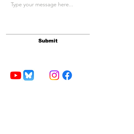
Submit
v92dvg est un label basé
à Lincoln UK. Nous offrons